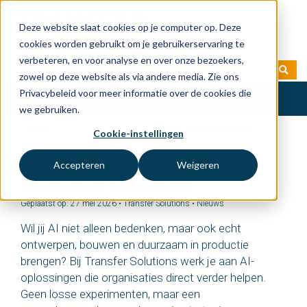
Deze website slaat cookies op je computer op. Deze
cookies worden gebruikt om je gebruikerservaring te
verbeteren, en voor analyse en over onze bezoekers,
zowel op deze website als via andere media. Zie ons
Privacybeleid voor meer informatie over de cookies die
Toggle
we gebruiken.
navigation
Home
»
Blog
»
Nieuws
»
Vacature AI Consultant
Cookie-instellingen
Accepteren
Weigeren
Vacature AI Consultant
Geplaatst op: 27 mei 2026 • Transfer Solutions •
Nieuws
Wil jij AI niet alleen bedenken, maar ook echt
ontwerpen, bouwen en duurzaam in productie
brengen? Bij Transfer Solutions werk je aan AI-
oplossingen die organisaties direct verder helpen.
Geen losse experimenten, maar een