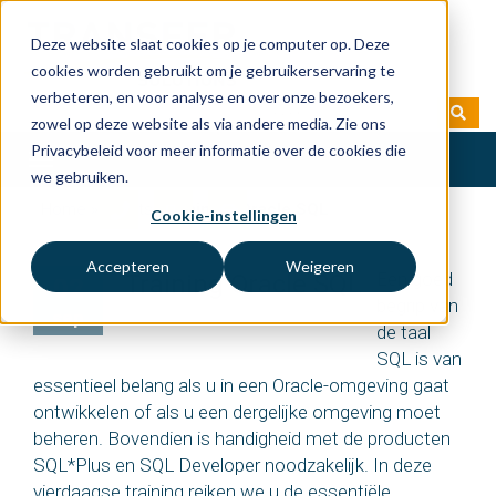
Deze website slaat cookies op je computer op. Deze
cookies worden gebruikt om je gebruikerservaring te
verbeteren, en voor analyse en over onze bezoekers,
zowel op deze website als via andere media. Zie ons
Privacybeleid voor meer informatie over de cookies die
Toggle
we gebruiken.
navigation
Home
»
Events
»
Training Oracle SQL
Cookie-instellingen
Accepteren
Weigeren
Een goed
Training Oracle SQL
02
begrip van
sep
de taal
SQL is van
essentieel belang als u in een Oracle-omgeving gaat
ontwikkelen of als u een dergelijke omgeving moet
beheren. Bovendien is handigheid met de producten
SQL*Plus en SQL Developer noodzakelijk. In deze
vierdaagse training reiken we u de essentiële