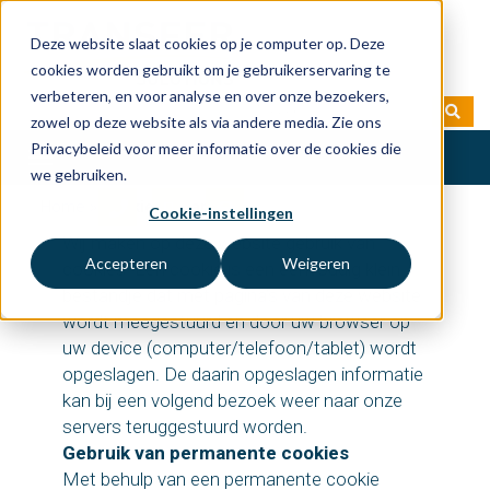
Deze website slaat cookies op je computer op. Deze
cookies worden gebruikt om je gebruikerservaring te
verbeteren, en voor analyse en over onze bezoekers,
zowel op deze website als via andere media. Zie ons
Privacybeleid voor meer informatie over de cookies die
Toggle
we gebruiken.
navigation
Home
»
cookieverklaring
Cookie-instellingen
Wij maken op deze website gebruik van
Accepteren
Weigeren
cookies. Een cookie is een eenvoudig klein
bestandje dat met pagina’s van deze website
wordt meegestuurd en door uw browser op
uw device (computer/telefoon/tablet) wordt
opgeslagen. De daarin opgeslagen informatie
kan bij een volgend bezoek weer naar onze
servers teruggestuurd worden.
Gebruik van permanente cookies
Met behulp van een permanente cookie