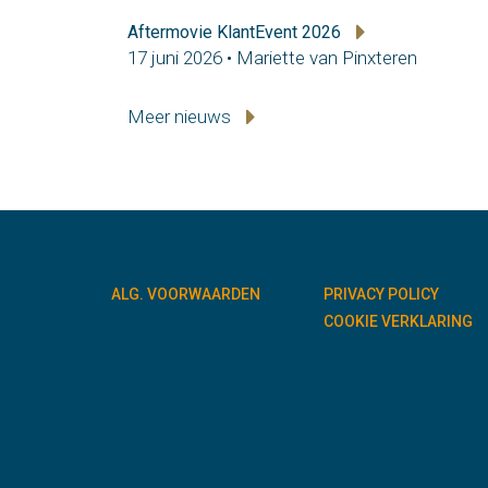
Aftermovie KlantEvent 2026
17 juni 2026 • Mariette van Pinxteren
Meer nieuws
ALG. VOORWAARDEN
PRIVACY POLICY
COOKIE VERKLARING