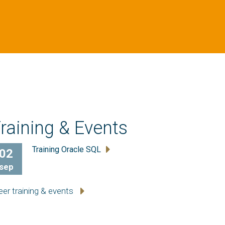
raining & Events
Training Oracle SQL
02
sep
er training & events