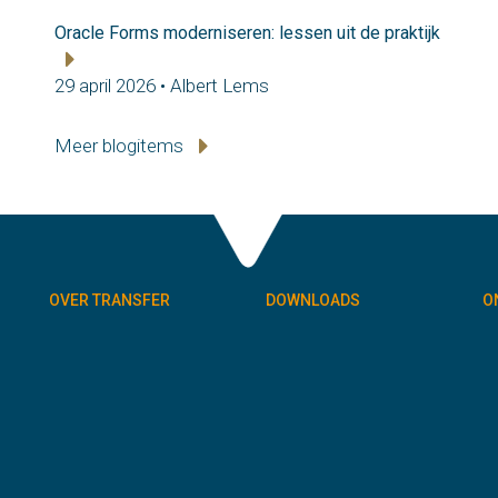
Oracle Forms moderniseren: lessen uit de praktijk
29 april 2026 • Albert Lems
Meer blogitems
OVER TRANSFER
DOWNLOADS
O