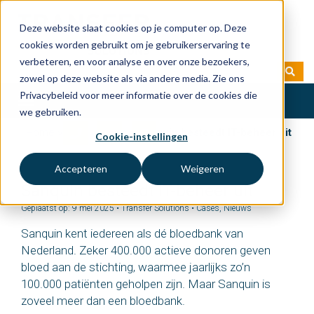
Deze website slaat cookies op je computer op. Deze
cookies worden gebruikt om je gebruikerservaring te
verbeteren, en voor analyse en over onze bezoekers,
zowel op deze website als via andere media. Zie ons
Privacybeleid voor meer informatie over de cookies die
Toggle
we gebruiken.
navigation
Home
»
Blog
»
Cases
»
Sanquin besteedt IT-beheer uit
Cookie-instellingen
Accepteren
Weigeren
Sanquin besteedt IT-beheer uit
Geplaatst op: 9 mei 2025 • Transfer Solutions •
Cases
,
Nieuws
Sanquin kent iedereen als dé bloedbank van
Nederland. Zeker 400.000 actieve donoren geven
bloed aan de stichting, waarmee jaarlijks zo’n
100.000 patiënten geholpen zijn. Maar Sanquin is
zoveel meer dan een bloedbank.