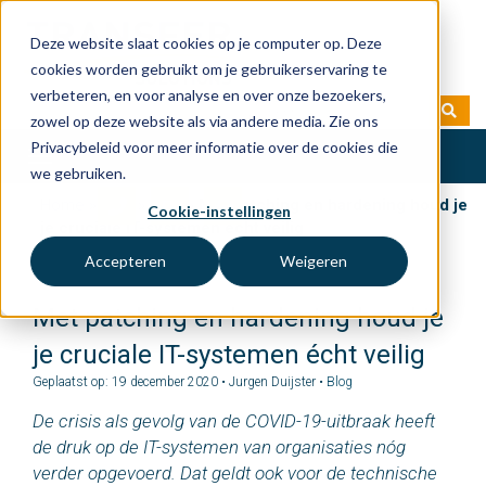
Deze website slaat cookies op je computer op. Deze
cookies worden gebruikt om je gebruikerservaring te
verbeteren, en voor analyse en over onze bezoekers,
zowel op deze website als via andere media. Zie ons
Privacybeleid voor meer informatie over de cookies die
Toggle
we gebruiken.
navigation
Home
»
Blog
»
Blog
»
Met patching en hardening houd je
Cookie-instellingen
je cruciale IT-systemen écht veilig
Accepteren
Weigeren
Met patching en hardening houd je
je cruciale IT-systemen écht veilig
Geplaatst op: 19 december 2020 • Jurgen Duijster •
Blog
De crisis als gevolg van de COVID-19-uitbraak heeft
de druk op de IT-systemen van organisaties nóg
verder opgevoerd. Dat geldt ook voor de technische