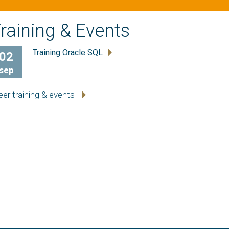
raining & Events
Training Oracle SQL
02
sep
er training & events