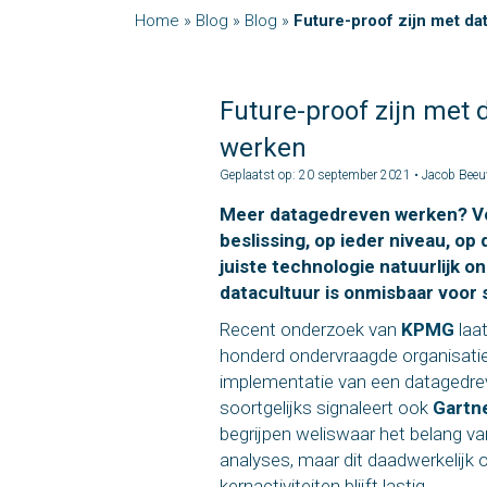
Home
»
Blog
»
Blog
»
Future-proof zijn met d
Future-proof zijn met
werken
Geplaatst op: 20 september 2021 • Jacob Bee
Meer datagedreven werken? Voo
beslissing, op ieder niveau, op 
juiste technologie natuurlijk 
datacultuur is onmisbaar voor 
Recent onderzoek van
KPMG
laat
honderd ondervraagde organisati
implementatie van een datagedrev
soortgelijks signaleert ook
Gartn
begrijpen weliswaar het belang va
analyses, maar dit daadwerkelijk
kernactiviteiten blijft lastig.