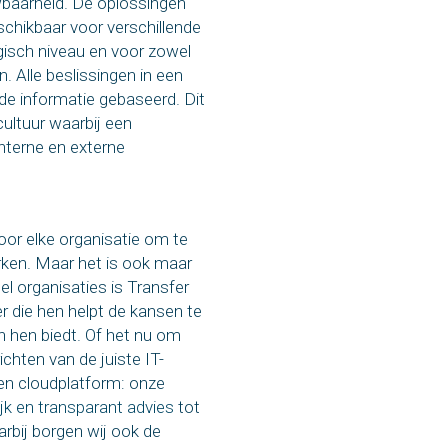
wbaarheid. De oplossingen
chikbaar voor verschillende
egisch niveau en voor zowel
. Alle beslissingen in een
fde informatie gebaseerd. Dit
cultuur waarbij een
interne en externe
oor elke organisatie om te
ken. Maar het is ook maar
el organisaties is Transfer
r die hen helpt de kansen te
 hen biedt. Of het nu om
ichten van de juiste IT-
een cloudplatform: onze
ijk en transparant advies
tot
arbij borgen wij ook de