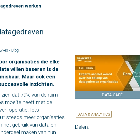
atagedreven werken
 datagedreven
uwkes •
Blog
r organisaties die elke
data willen baseren is de
onmisbaar. Maar ook een
succesvolle inzichten.
 zien dat 79% van de ruim
DATA CAFÉ
es moeite heeft met de
en operatie. Iets
DATA & ANALYTICS
er
: steeds meer organisaties
n het gebruik van data en
Delen:
 onderdeel maken van hun