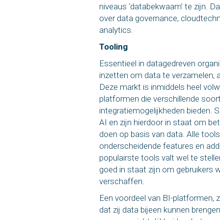
niveaus ‘databekwaam’ te zijn. Da
over data governance, cloudtechno
analytics.
Tooling
Essentieel in datagedreven organisa
inzetten om data te verzamelen, 
Deze markt is inmiddels heel volw
platformen die verschillende soort
integratiemogelijkheden bieden.
AI en zijn hierdoor in staat om b
doen op basis van data. Alle tool
onderscheidende features en add
populairste tools valt wel te stel
goed in staat zijn om gebruikers w
verschaffen.
Een voordeel van BI-platformen, z
dat zij data bijeen kunnen brenge