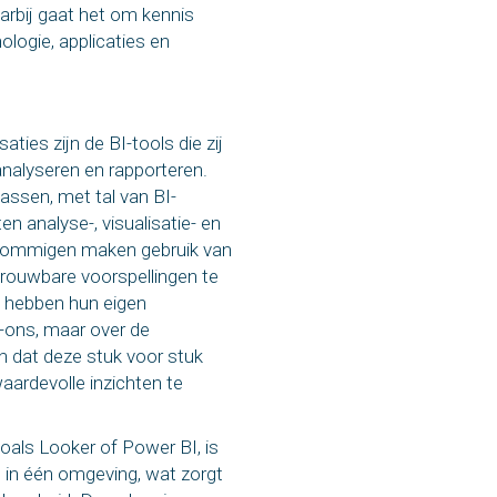
arbij gaat het om kennis
logie, applicaties en
ties zijn de BI-tools die zij
analyseren en rapporteren.
assen, met tal van BI-
en analyse-, visualisatie- en
 Sommigen maken gebruik van
etrouwbare voorspellingen te
s hebben hun eigen
-ons, maar over de
len dat deze stuk voor stuk
aardevolle inzichten te
oals Looker of Power BI, is
n in één omgeving, wat zorgt