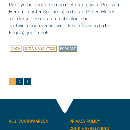
Pro Cycling Team. Samen met data-analist Paul van
Herpt (Transfer Solutions) en hosts Phil en Walter
ontdek je hoe data en technologie het
profwielrennen vernieuwen. Elke aflevering (in het
Engels) geeft een
DATA
DATA & ANALYTICS
PODCAST
1
2
3
ALG. VOORWAARDEN
PRIVACY POLICY
COOKIE VERKLARING