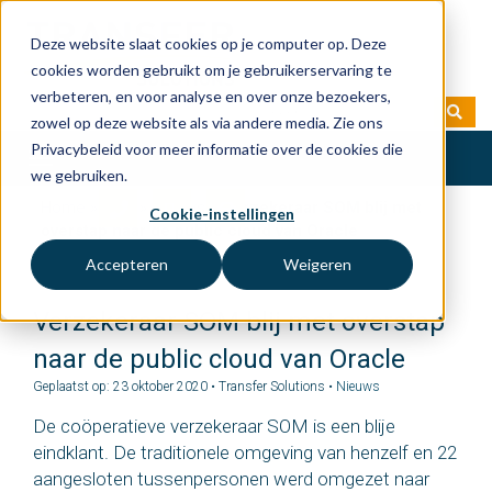
Deze website slaat cookies op je computer op. Deze
cookies worden gebruikt om je gebruikerservaring te
verbeteren, en voor analyse en over onze bezoekers,
zowel op deze website als via andere media. Zie ons
Privacybeleid voor meer informatie over de cookies die
Toggle
we gebruiken.
navigation
Home
»
Blog
»
Nieuws
»
Verzekeraar SOM blij met
Cookie-instellingen
overstap naar de public cloud van Oracle
Accepteren
Weigeren
Verzekeraar SOM blij met overstap
naar de public cloud van Oracle
Geplaatst op: 23 oktober 2020 • Transfer Solutions •
Nieuws
De coöperatieve verzekeraar SOM is een blije
eindklant. De traditionele omgeving van henzelf en 22
aangesloten tussenpersonen werd omgezet naar