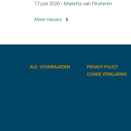
17 juni 2026 • Mariette van Pinxteren
Meer nieuws
ALG. VOORWAARDEN
PRIVACY POLICY
COOKIE VERKLARING