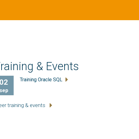
raining & Events
Training Oracle SQL
02
sep
er training & events