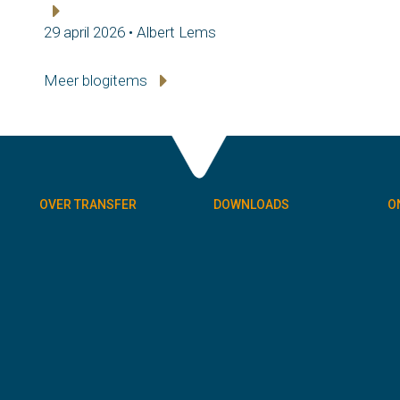
29 april 2026 • Albert Lems
Meer blogitems
OVER TRANSFER
DOWNLOADS
O