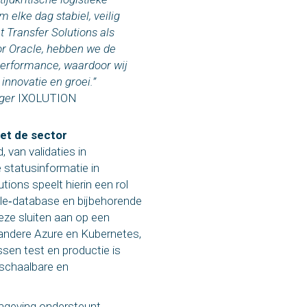
elke dag stabiel, veilig
 Transfer Solutions als
or Oracle, hebben we de
 performance, waardoor wij
innovatie en groei.”
ager
IXOLUTION
et de sector
van validaties in
e statusinformatie in
ions speelt hierin een rol
acle‑database en bijbehorende
ze sluiten aan op een
 andere Azure en Kubernetes,
ssen test en productie is
, schaalbare en
mgeving ondersteunt