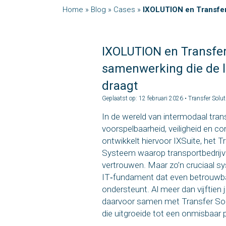
Home
»
Blog
»
Cases
»
IXOLUTION en Transfer 
IXOLUTION en Transfer
samenwerking die de l
draagt
Geplaatst op: 12 februari 2026 • Transfer Solu
In de wereld van intermodaal tran
voorspelbaarheid, veiligheid en c
ontwikkelt hiervoor IXSuite, het
Systeem waarop transportbedrijve
vertrouwen. Maar zo’n cruciaal 
IT‑fundament dat even betrouwbaa
ondersteunt. Al meer dan vijftie
daarvoor samen met Transfer So
die uitgroeide tot een onmisbaar 