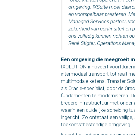
omgeving. IXSuite moet daarom 
en voorspelbaar presteren. Met
Managed Services partner, vo
zekerheid van continuïteit en
ons volledig kunnen richten op 
René Stigter, Operations Man
Een omgeving die meegroeit m
IXOLUTION innoveert voortdurend, 
intermodaal transport tot realtim
multimodale ketens. Transfer Solut
als Oracle-specialist, door de Or
fundamenten te moderniseren. De
bredere infrastructuur met onder
waarin een duidelijke scheiding tu
ingericht. Zo ontstaat een veilige
toekomstbestendige omgeving.
Naast het beheer van de eigen o