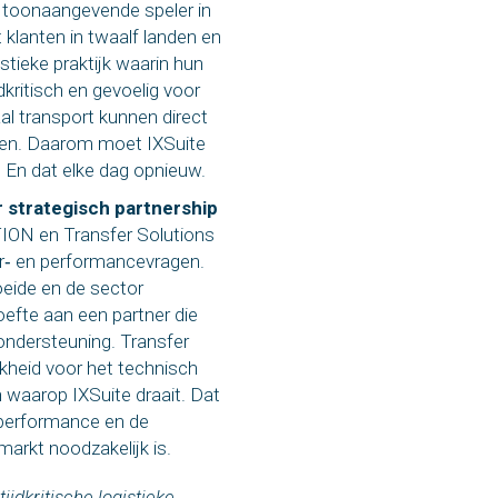
 toonaangevende speler in
 klanten in twaalf landen en
stieke praktijk waarin hun
dkritisch en gevoelig voor
al transport kunnen direct
ben. Daarom moet IXSuite
n. En dat elke dag opnieuw.
 strategisch partnership
ON en Transfer Solutions
er‑ en performancevragen.
eide en de sector
efte aan een partner die
ondersteuning. Transfer
kheid voor het technisch
waarop IXSuite draait. Dat
e performance en de
markt noodzakelijk is.
ijdkritische logistieke