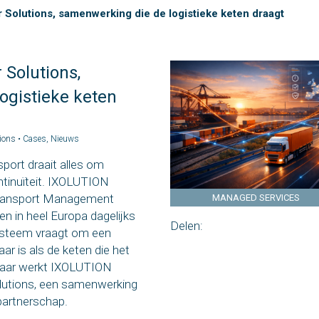
Solutions, samenwerking die de logistieke keten draagt
 Solutions,
ogistieke keten
tions •
Cases
,
Nieuws
sport draait alles om
ontinuïteit. IXOLUTION
 Transport Management
MANAGED SERVICES
n in heel Europa dagelijks
Delen:
systeem vraagt om een
r is als de keten die het
n jaar werkt IXOLUTION
lutions, een samenwerking
partnerschap.