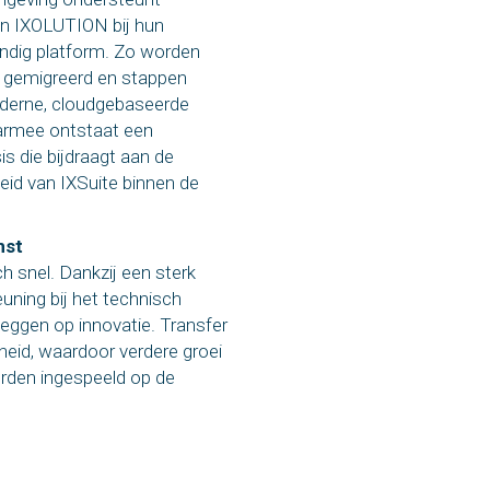
an IXOLUTION bij hun
ndig platform. Zo worden
 gemigreerd en stappen
oderne, cloudgebaseerde
armee ontstaat een
s die bijdraagt aan de
id van IXSuite binnen de
mst
ch snel. Dankzij een sterk
ning bij het technisch
eggen op innovatie. Transfer
igheid, waardoor verdere groei
worden ingespeeld op de