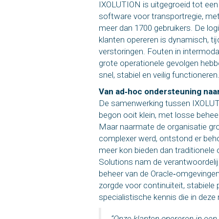
IXOLUTION is uitgegroeid tot een
software voor transportregie, met
meer dan 1700 gebruikers. De logi
klanten opereren is dynamisch, tij
verstoringen. Fouten in intermoda
grote operationele gevolgen heb
snel, stabiel en veilig functionere
Van ad
‑
hoc ondersteuning naar
De samenwerking tussen IXOLUTI
begon ooit klein, met losse behe
Maar naarmate de organisatie gro
complexer werd, ontstond er beho
meer kon bieden dan traditionele 
Solutions nam de verantwoordelij
beheer van de Oracle‑omgevingen 
zorgde voor continuïteit, stabiel
specialistische kennis die in deze 
“Onze klanten opereren in een t