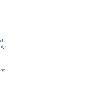
.
el
lijke
end