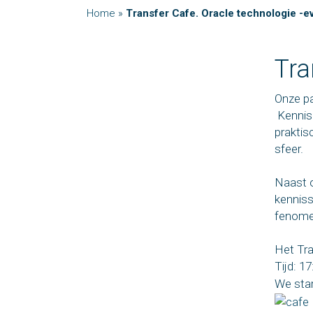
Home
»
Transfer Cafe. Oracle technologie -e
Tra
Onze pa
Kennis 
praktis
sfeer.
Naast o
kenniss
fenomee
Het Tra
Tijd: 1
We star