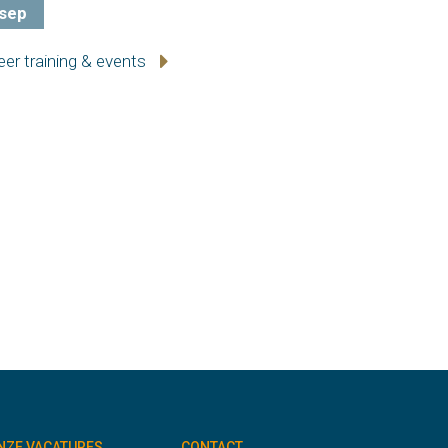
sep
er training & events
NZE VACATURES
CONTACT