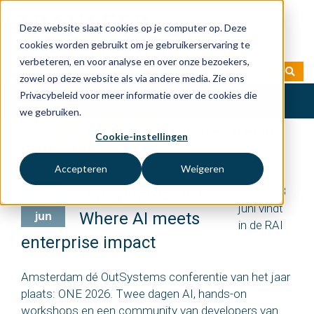
Deze website slaat cookies op je computer op. Deze
cookies worden gebruikt om je gebruikerservaring te
verbeteren, en voor analyse en over onze bezoekers,
zowel op deze website als via andere media. Zie ons
Privacybeleid voor meer informatie over de cookies die
Toggle
we gebruiken.
navigation
Home
»
Events
»
OutSystems ONE Where AI meets
Cookie-instellingen
enterprise impact
Accepteren
Weigeren
Op 2 en 3
OutSystems ONE
02
juni vindt
jun
Where AI meets
in de RAI
enterprise impact
Amsterdam dé OutSystems conferentie van het jaar
plaats: ONE 2026. Twee dagen AI, hands-on
workshops en een community van developers van