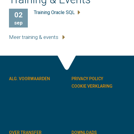
Training Oracle SQL
02
sep
Meer training & events
ALG. VOORWAARDEN
PRIVACY POLICY
COOKIE VERKLARING
OVER TRANSFER
DOWNLOADS